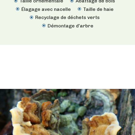
Taille ornementale
Abattage de bois
\
\
Élagage avec nacelle
Taille de haie
\
\
Recyclage de déchets verts
\
Démontage d'arbre
\