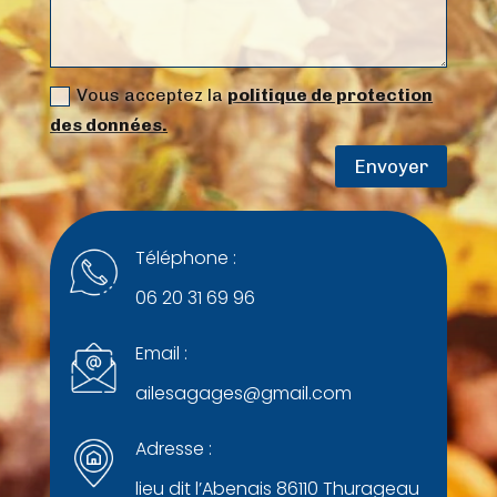
Vous acceptez la
politique de protection
des données.
Envoyer
Téléphone :
06 20 31 69 96
Email :
ailesagages@gmail.com
Adresse :
lieu dit l’Abenais 86110 Thurageau